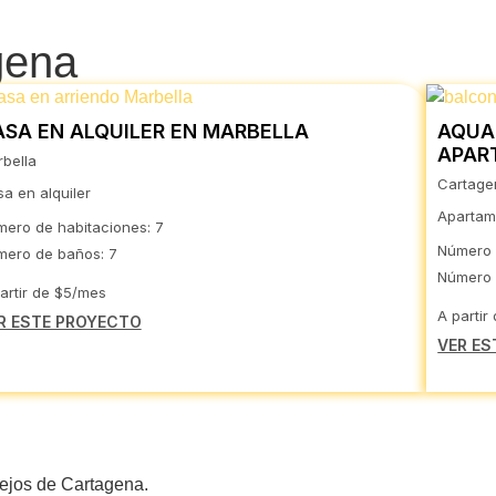
gena
ASA EN ALQUILER EN MARBELLA
AQUA
APAR
bella
Cartage
a en alquiler
Apartame
ero de habitaciones: 7
Número 
ero de baños: 7
Número 
artir de $5/mes
A partir
R ESTE PROYECTO
VER ES
sejos de Cartagena.