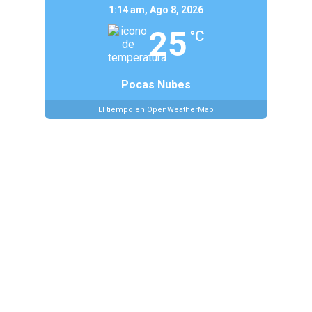
1:14 am,
Ago 8, 2026
25
°C
Pocas Nubes
El tiempo en OpenWeatherMap