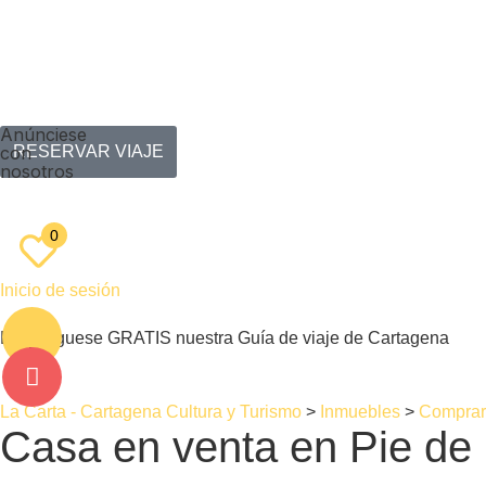
Anúnciese
con
RESERVAR VIAJE
nosotros
ES
EN
0
Inicio de sesión
Descárguese GRATIS nuestra Guía de viaje de Cartagena
La Carta - Cartagena Cultura y Turismo
>
Inmuebles
>
Comprar
Casa en venta en Pie de