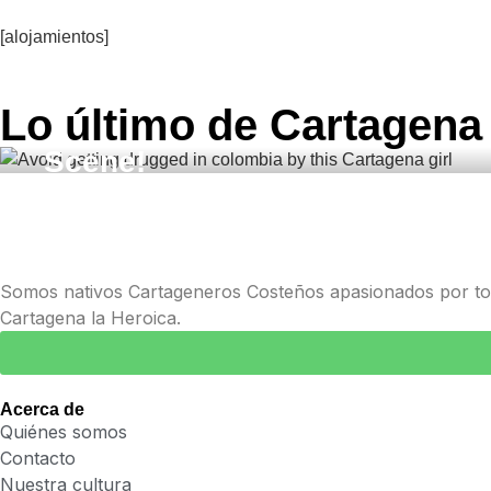
19, 2026
,
,
COLOMBIA
DATING APPS
SAFE IN COLOMBIA
[alojamientos]
28 DE SEPTIEMBRE DE 2025
Avoid Getting Drugged in Col
La Mejor Rumba en Cartagena
Lo último de Cartagena
Dating Apps with Scopolamine
Guía de las mejores discoteca
Scene!
Heroica
Somos nativos Cartageneros Costeños apasionados por todo
Cartagena la Heroica.
Acerca de
Quiénes somos
Contacto
Nuestra cultura