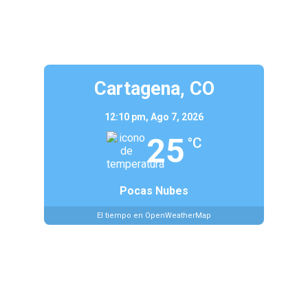
Cartagena, CO
12:10 pm,
Ago 7, 2026
25
°C
Pocas Nubes
El tiempo en OpenWeatherMap