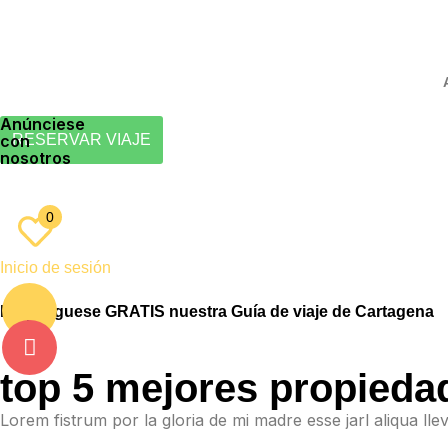
Anúnciese
con
RESERVAR VIAJE
nosotros
ES
EN
0
Inicio de sesión
Descárguese GRATIS nuestra Guía de viaje de Cartagena
top 5 mejores propiedad
Lorem fistrum por la gloria de mi madre esse jarl aliqua ll
,
,
,
TINDER
BUMBLE
DRUGS COLOMBIA
DATING
FEBRERO