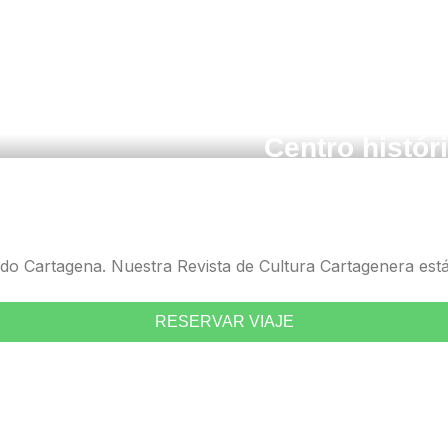
28 DE SEPTIEMBRE DE 2025
ombia –
, Colombia:
 on the
Actividades i
s de La
Centro histór
 Cartagena. Nuestra Revista de Cultura Cartagenera está a
RESERVAR VIAJE