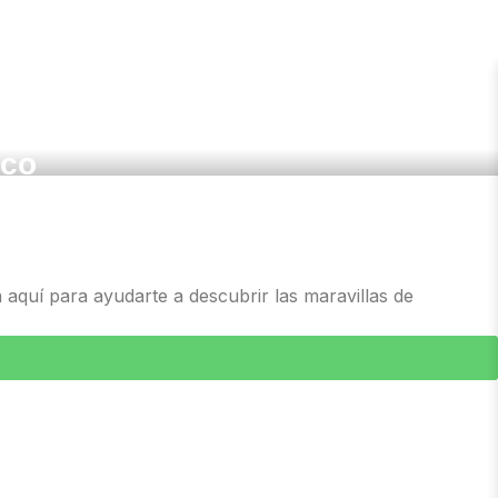
mprescindibles en Cartagena:
ico
quí para ayudarte a descubrir las maravillas de