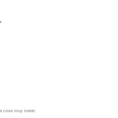
a
 la cosa muy malar.