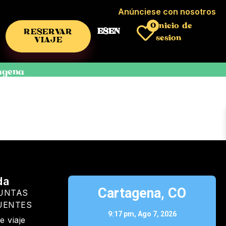
Anúnciese con nosotros
Inicio de
0
ES
EN
RESERVAR
sesión
VIAJE
agena
da
Cartagena, CO
UNTAS
UENTES
9:17 pm,
Ago 7, 2026
e viaje