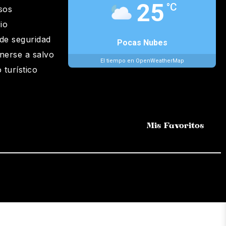
25
°C
sos
io
de seguridad
Pocas Nubes
nerse a salvo
El tiempo en OpenWeatherMap
 turístico
Mis Favoritos