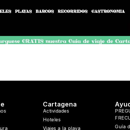
ELES
PLAYAS
BARCOS
RECORRIDOS
GASTRONOMÍA
árguese GRATIS nuestra Guía de viaje de Cart
de
Cartagena
Ayu
mos
Actividades
PREG
FREC
Hoteles
Guía d
tura
Viajes a la playa