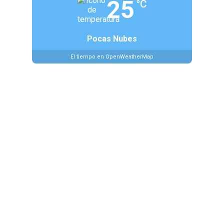
25
°C
Pocas Nubes
El tiempo en OpenWeatherMap