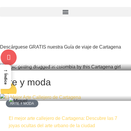
,
,
,
BUMBLE
DRUGS COLOMBIA
DATING COLOMBIA
FEBRERO
19, 2026
,
,
DATING APPS
SAFE IN COLOMBIA
TINDER
Descárguese GRATIS nuestra Guía de viaje de Cartagena
Avoid Getting Drugged in Colombia – Dating Apps with
Scopolamine on the Scene!
→
Índice
Arte y moda
ARTE Y MODA
El mejor arte callejero de Cartagena: Descubre las 7
joyas ocultas del arte urbano de la ciudad