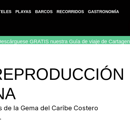
TELES
PLAYAS
BARCOS
RECORRIDOS
GASTRONOMÍA
escárguese GRATIS nuestra Guía de viaje de Cartage
 REPRODUCCIÓN 
NA
s de la Gema del Caribe Costero
>
Lista de reproducción de Spotify - Cartagena