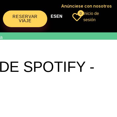
Anúnciese con nosotros
0
Inicio de
ES
EN
RESERVAR
sesión
VIAJE
na
DE SPOTIFY -