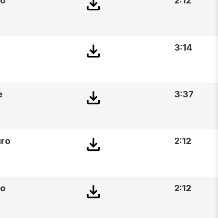
ño
2:12
3:14
e
3:37
uro
2:12
ño
2:12