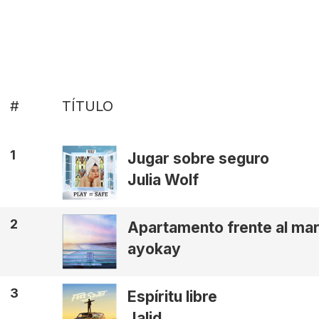
#
TÍTULO
1
Jugar sobre seguro
Julia Wolf
2
Apartamento frente al ma
ayokay
3
Espíritu libre
Jalid