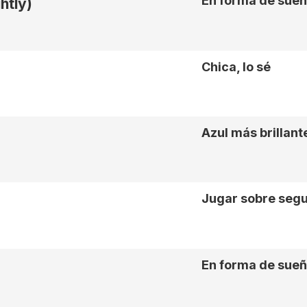
En forma de sue
htly)
Chica, lo sé
Azul más brillant
Jugar sobre seg
En forma de sue
r