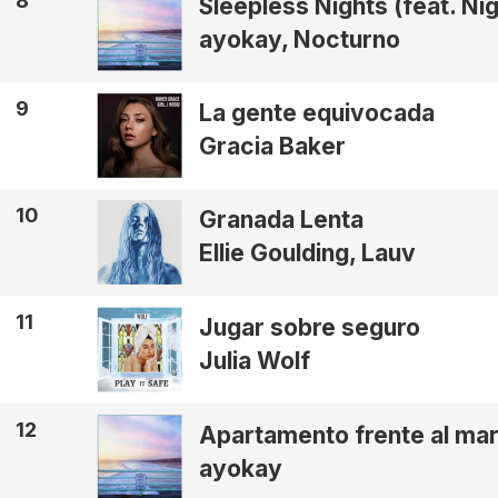
8
Sleepless Nights (feat. Nig
ayokay, Nocturno
9
La gente equivocada
Gracia Baker
10
Granada Lenta
Ellie Goulding, Lauv
11
Jugar sobre seguro
Julia Wolf
12
Apartamento frente al ma
ayokay